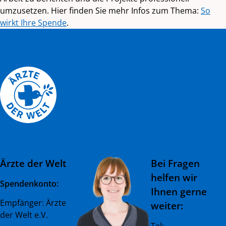
umzusetzen. Hier finden Sie mehr Infos zum Thema:
So
wirkt Ihre Spende
.
Zurück zum Hauptinhalt
Zurück zur Navigation
Ärzte der Welt
Bei Fragen
helfen wir
Spendenkonto:
Ihnen gerne
Empfänger: Ärzte
weiter:
der Welt e.V.