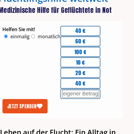
Medizinische Hilfe für Geflüchtete in Not
Beträge
Helfen Sie mit!
40 €
Intervall
einmalig
monatlich
60 €
100 €
10 €
20 €
40 €
EIGENEN BETRAG EINGEBEN
JETZT SPENDEN
Leben auf der Flucht: Ein Alltag in