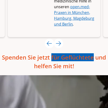
medizinische Hilfe in
unseren
open.med-
Praxen in München,
Hamburg, Magdeburg
und Berlin
.
Spenden Sie jetzt
für Geflüchtete
und
helfen Sie mit!
Ihre Hilfe:
Intervall
einmalig
monatlich
Beträge
40 €