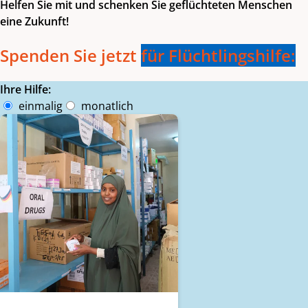
Helfen Sie mit und schenken Sie geflüchteten Menschen
eine Zukunft!
Spenden Sie jetzt
für Flüchtlingshilfe:
Ihre Hilfe:
Intervall
einmalig
monatlich
Beträge