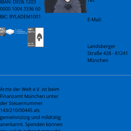
Tel:
+49 (0) 89 45 23
IBAN: DE06 1203
081 - 23
0000 1004 3336 60
BIC: BYLADEM1001
E-Mail:
spenderservice@ae
rztederwelt.org
Landsberger
Straße 428 - 81241
München
Ärzte der Welt e.V. ist beim
Impressum
Finanzamt München unter
Datenschutz
der Steuernummer
Cookie-Einstellungen
143/210/00445 als
gemeinnützig und mildtätig
anerkannt. Spenden können