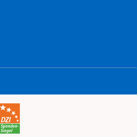
Fehlverhalten melden |
Report misconduct
Impressum
Datenschutz
Barrierefreiheit
Cookie-Einstellungen
Themenspenden