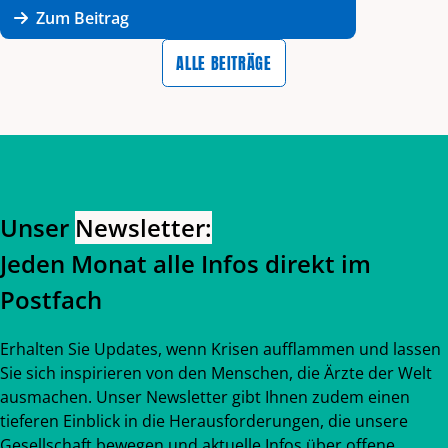
Zum Beitrag
ALLE BEITRÄGE
Zurück zum Hauptinhalt
Zurück zur Navigation
Unser
Newsletter:
Jeden Monat alle Infos direkt im
Postfach
Erhalten Sie Updates, wenn Krisen aufflammen und lassen
Sie sich inspirieren von den Menschen, die Ärzte der Welt
ausmachen. Unser Newsletter gibt Ihnen zudem einen
tieferen Einblick in die Herausforderungen, die unsere
Gesellschaft bewegen und aktuelle Infos über offene