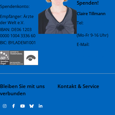
Spenden!
Spendenkonto:
Claire Tillmann
Empfänger: Ärzte
der Welt e.V.
Tel:
+49 (0) 89 45 23
081 - 23
IBAN: DE06 1203
(Mo-Fr 9-16 Uhr)
0000 1004 3336 60
BIC: BYLADEM1001
E-Mail:
spenderservice@ae
rztederwelt.org
Bleiben Sie mit uns
Kontakt & Service
verbunden
Kontakt & Adressen
Häufige Fragen