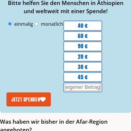
Bitte helfen Sie den Menschen in Äthiopien
und weltweit mit einer Spende!
Intervall
Beträge
einmalig
monatlich
40 €
60 €
90 €
20 €
30 €
45 €
EIGENEN BETRAG EINGEBEN
JETZT SPENDEN
Was haben wir bisher in der Afar-Region
angeboten?