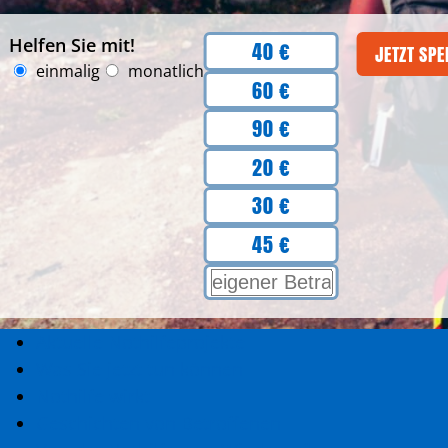
Beträge
Helfen Sie mit!
40 €
JETZT SP
Intervall
einmalig
monatlich
60 €
90 €
20 €
30 €
45 €
EIGENEN BETRAG EINGEBEN
Aktuelle Nothilfeprojekte
Was Sie jetzt tun können
Nothilfe wirkt
Geschichten von Betroffenen