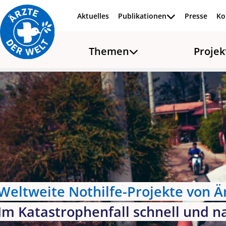
Aktuelles
Publikationen
Presse
Ko
Zum Inhalt springen
Themen
Projek
Projekte
Nothilfe
Weltweite Nothilfe-Projekte von Ä
Im Katastrophenfall schnell und na