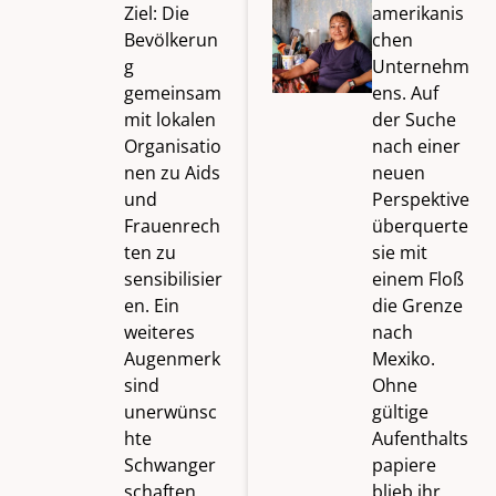
Ziel: Die
amerikanis
Bevölkerun
chen
g
Unternehm
gemeinsam
ens. Auf
mit lokalen
der Suche
Organisatio
nach einer
nen zu Aids
neuen
und
Perspektive
Frauenrech
überquerte
ten zu
sie mit
sensibilisier
einem Floß
en. Ein
die Grenze
weiteres
nach
Augenmerk
Mexiko.
sind
Ohne
unerwünsc
gültige
hte
Aufenthalts
Schwanger
papiere
schaften
blieb ihr