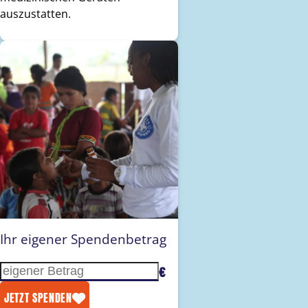
auszustatten.
Ihr eigener Spendenbetrag
€
Eigenen Betrag eingeben
JETZT SPENDEN