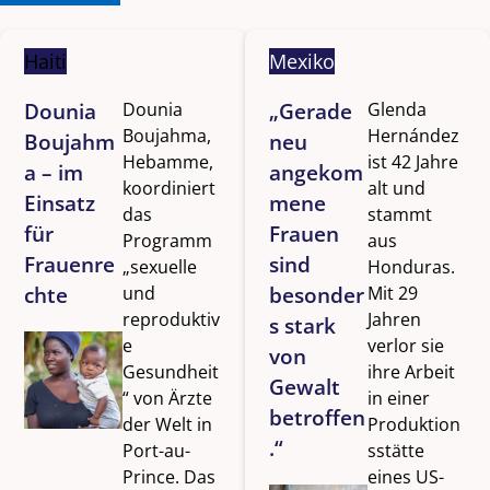
Haiti
Mexiko
Dounia
Dounia
„Gerade
Glenda
Boujahma,
Hernández
Boujahm
neu
Hebamme,
ist 42 Jahre
a – im
angekom
koordiniert
alt und
Einsatz
mene
das
stammt
für
Frauen
Programm
aus
Frauenre
sind
„sexuelle
Honduras.
chte
und
besonder
Mit 29
reproduktiv
Jahren
s stark
e
verlor sie
von
Gesundheit
ihre Arbeit
Gewalt
“ von Ärzte
in einer
betroffen
der Welt in
Produktion
.“
Port-au-
sstätte
Prince. Das
eines US-