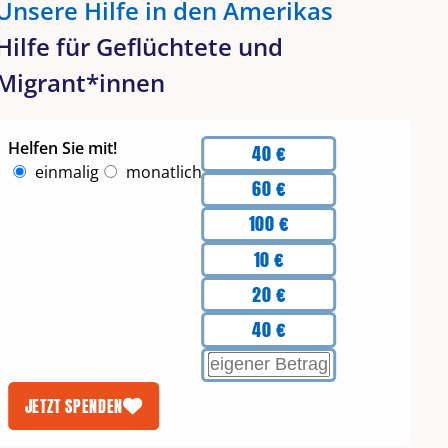
Unsere Hilfe in den Amerikas
Hilfe für Geflüchtete und
Migrant*innen
Beträge
Helfen Sie mit!
40 €
Intervall
einmalig
monatlich
60 €
100 €
10 €
20 €
40 €
EIGENEN BETRAG EINGEBEN
JETZT SPENDEN