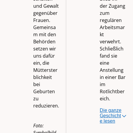
und Gewalt
der Zugang
gegenüber
zum
Frauen.
regulären
Gemeinsa
Arbeitsmar
m mit den
kt
Behörden
verwehrt.
setzen wir
Schließlich
uns dafür
fand sie
ein, die
eine
Mütterster
Anstellung
blichkeit
in einer Bar
bei
im
Geburten
Rotlichtber
zu
eich.
reduzieren.
Die ganze
Geschicht
e lesen
Foto:
Symbolbild