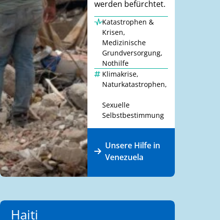
werden befürchtet.
Katastrophen &
Krisen
,
Medizinische
Grundversorgung
,
Nothilfe
Klimakrise
,
Naturkatastrophen
,
Sexuelle
Selbstbestimmung
Unsere Hilfe in
Venezuela
Haiti