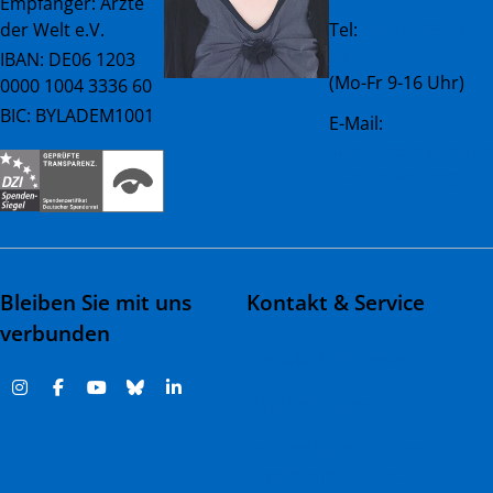
Empfänger: Ärzte
der Welt e.V.
Tel:
+49 (0) 89 45 23
081 - 23
IBAN: DE06 1203
(Mo-Fr 9-16 Uhr)
0000 1004 3336 60
BIC: BYLADEM1001
E-Mail:
spenderservice@ae
rztederwelt.org
Bleiben Sie mit uns
Kontakt & Service
verbunden
Kontakt & Adressen
Häufige Fragen
Fehlverhalten melden |
Report misconduct