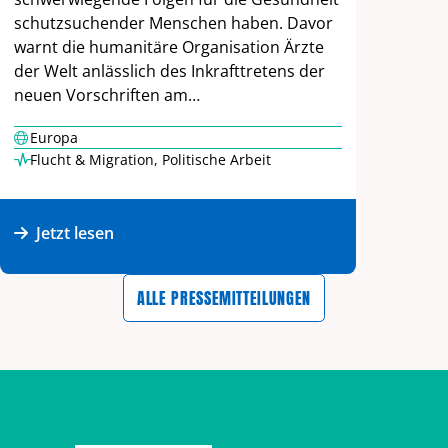
schutzsuchender Menschen haben. Davor
warnt die humanitäre Organisation Ärzte
der Welt anlässlich des Inkrafttretens der
neuen Vorschriften am…
Europa
Flucht & Migration
,
Politische Arbeit
Jetzt lesen
ALLE PRESSEMITTEILUNGEN
Zurück zum Hauptinhalt
Zurück zur Navigation