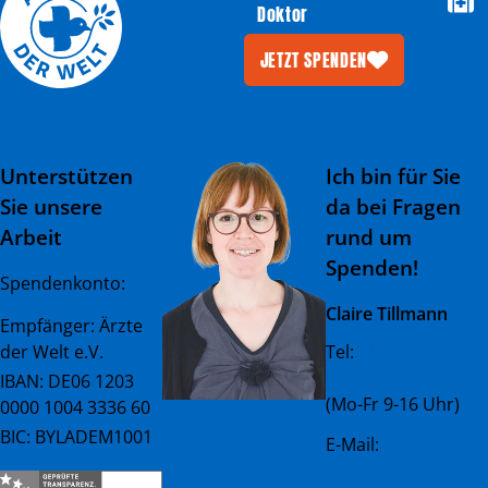
Doktor
JETZT SPENDEN
Unterstützen
Ich bin für Sie
Sie unsere
da bei Fragen
Arbeit
rund um
Spenden!
Spendenkonto:
Claire Tillmann
Empfänger: Ärzte
der Welt e.V.
Tel:
+49 (0) 89 45 23
081 - 23
IBAN: DE06 1203
(Mo-Fr 9-16 Uhr)
0000 1004 3336 60
BIC: BYLADEM1001
E-Mail:
spenderservice@ae