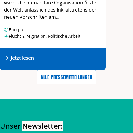
warnt die humanitäre Organisation Ärzte
der Welt anlässlich des Inkrafttretens der
neuen Vorschriften am…
Europa
Flucht & Migration
,
Politische Arbeit
Jetzt lesen
ALLE PRESSEMITTEILUNGEN
Zurück zum Hauptinhalt
Zurück zur Navigation
Unser
Newsletter: