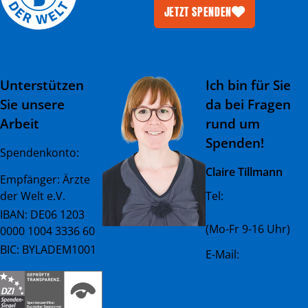
JETZT SPENDEN
Unterstützen
Ich bin für Sie
Sie unsere
da bei Fragen
Arbeit
rund um
Spenden!
Spendenkonto:
Claire Tillmann
Empfänger: Ärzte
der Welt e.V.
Tel:
+49 (0) 89 45 23
081 - 23
IBAN: DE06 1203
(Mo-Fr 9-16 Uhr)
0000 1004 3336 60
BIC: BYLADEM1001
E-Mail:
spenderservice@ae
rztederwelt.org