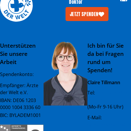
Doktor
JETZT SPENDEN
Unterstützen
Ich bin für Sie
Sie unsere
da bei Fragen
Arbeit
rund um
Spenden!
Spendenkonto:
Claire Tillmann
Empfänger: Ärzte
der Welt e.V.
Tel:
+49 (0) 89 45 23
081 - 23
IBAN: DE06 1203
(Mo-Fr 9-16 Uhr)
0000 1004 3336 60
BIC: BYLADEM1001
E-Mail:
spenderservice@ae