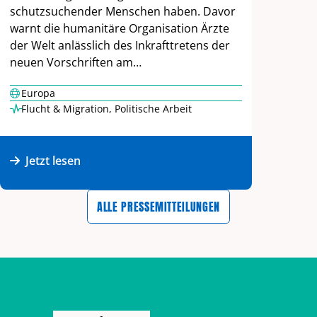
schutzsuchender Menschen haben. Davor
warnt die humanitäre Organisation Ärzte
der Welt anlässlich des Inkrafttretens der
neuen Vorschriften am…
Europa
Flucht & Migration
,
Politische Arbeit
Jetzt lesen
ALLE PRESSEMITTEILUNGEN
Zurück zum Hauptinhalt
Zurück zur Navigation