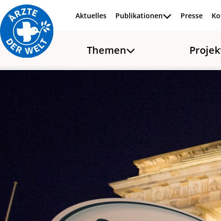
Aktuelles
Publikationen
Presse
Ko
Zum Inhalt springen
Themen
Projek
Presse
Über 50 Organisationen 