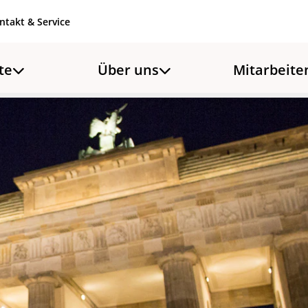
ntakt & Service
te
Über uns
Mitarbeite
warnen: Bürgergeldreform macht Gesellschaft kränker