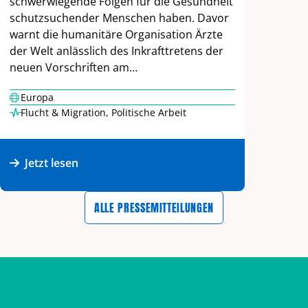
schwerwiegende Folgen für die Gesundheit
schutzsuchender Menschen haben. Davor
warnt die humanitäre Organisation Ärzte
der Welt anlässlich des Inkrafttretens der
neuen Vorschriften am…
Europa
Flucht & Migration
,
Politische Arbeit
Jetzt lesen
ALLE PRESSEMITTEILUNGEN
Zurück zum Hauptinhalt
Zurück zur Navigation