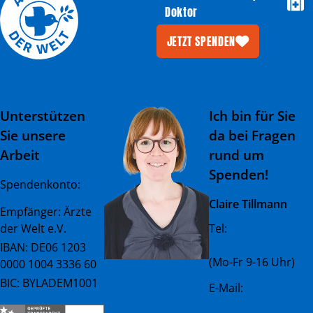
Doktor
JETZT SPENDEN
Unterstützen
Ich bin für Sie
Sie unsere
da bei Fragen
Arbeit
rund um
Spenden!
Spendenkonto:
Claire Tillmann
Empfänger: Ärzte
der Welt e.V.
Tel:
+49 (0) 89 45 23
081 - 23
IBAN: DE06 1203
(Mo-Fr 9-16 Uhr)
0000 1004 3336 60
BIC: BYLADEM1001
E-Mail:
spenderservice@ae