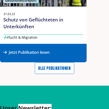
Gesundheitsreport
31.03.23
Schutz von Geflüchteten in
Unterkünften
Flucht & Migration
Jetzt Publikation lesen
ALLE PUBLIKATIONEN
Zurück zum Hauptinhalt
Zurück zur Navigation
Unser
Newsletter: