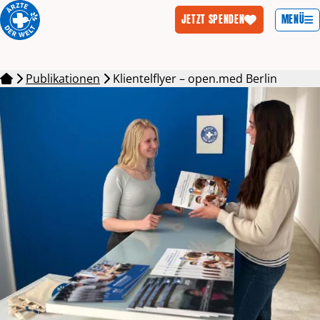
MENÜ
JETZT SPENDEN
Zum Inhalt springen
Publikationen
Klientelflyer – open.med Berlin