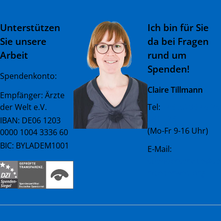
Unterstützen
Ich bin für Sie
Sie unsere
da bei Fragen
Arbeit
rund um
Spenden!
Spendenkonto:
Claire Tillmann
Empfänger: Ärzte
der Welt e.V.
Tel:
+49 (0) 89 45 23
081 - 23
IBAN: DE06 1203
(Mo-Fr 9-16 Uhr)
0000 1004 3336 60
BIC: BYLADEM1001
E-Mail:
spenderservice@ae
rztederwelt.org