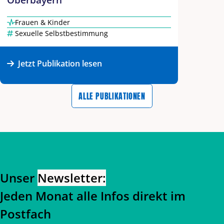
Frauen & Kinder
Sexuelle Selbstbestimmung
Jetzt Publikation lesen
ALLE PUBLIKATIONEN
Zurück zum Hauptinhalt
Zurück zur Navigation
Unser
Newsletter:
Jeden Monat alle Infos direkt im
Postfach