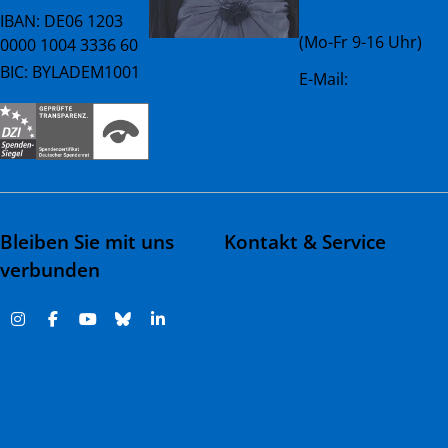
081 - 23
IBAN: DE06 1203
(Mo-Fr 9-16 Uhr)
0000 1004 3336 60
BIC: BYLADEM1001
E-Mail:
spenderservice@ae
rztederwelt.org
Bleiben Sie mit uns
Kontakt & Service
verbunden
Kontakt & Adressen
Häufige Fragen
Fehlverhalten melden |
Report misconduct
Impressum
Datenschutz