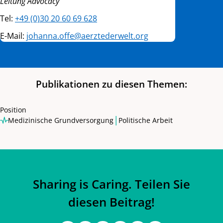
Leitung Advocacy
Tel:
+49 (0)30 20 60 69 628
E-Mail:
johanna.offe@aerztederwelt.org
Publikationen zu diesen Themen:
Position
|
Medizinische Grundversorgung
Politische Arbeit
Sharing is Caring. Teilen Sie
diesen Beitrag!