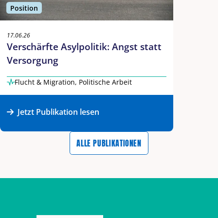
Position
17.06.26
Verschärfte Asylpolitik: Angst statt
Versorgung
Flucht & Migration
,
Politische Arbeit
Jetzt Publikation lesen
ALLE PUBLIKATIONEN
Zurück zum Hauptinhalt
Zurück zur Navigation