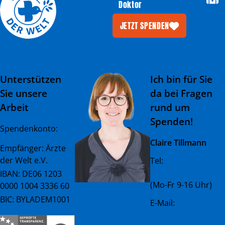
Doktor
JETZT SPENDEN
Unterstützen
Ich bin für Sie
Sie unsere
da bei Fragen
Arbeit
rund um
Spenden!
Spendenkonto:
Claire Tillmann
Empfänger: Ärzte
der Welt e.V.
Tel:
+49 (0) 89 45 23
081 - 23
IBAN: DE06 1203
(Mo-Fr 9-16 Uhr)
0000 1004 3336 60
BIC: BYLADEM1001
E-Mail:
spenderservice@ae