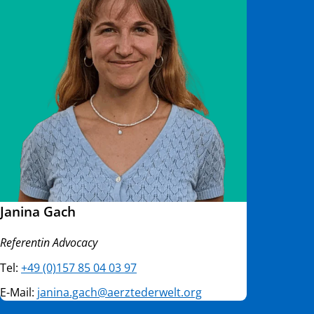
Janina Gach
Referentin Advocacy
Tel:
+49 (0)157 85 04 03 97
E-Mail:
janina.gach@aerztederwelt.org