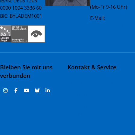
IBAN: DE06 1203
(Mo-Fr 9-16 Uhr)
0000 1004 3336 60
BIC: BYLADEM1001
E-Mail:
spenderservice@ae
rztederwelt.org
Bleiben Sie mit uns
Kontakt & Service
verbunden
Kontakt & Adressen
Häufige Fragen
Fehlverhalten melden |
Report misconduct
Impressum
Datenschutz