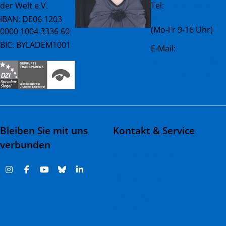
der Welt e.V.
Tel:
+49 (0) 89 45 23
081 - 23
IBAN: DE06 1203
(Mo-Fr 9-16 Uhr)
0000 1004 3336 60
BIC: BYLADEM1001
E-Mail:
spenderservice@ae
rztederwelt.org
Bleiben Sie mit uns
Kontakt & Service
verbunden
Kontakt & Adressen
Häufige Fragen
Fehlverhalten melden |
Report misconduct