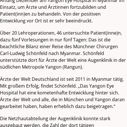
Anfang Dezember am Yangon Eye Hospital in Myanmar im
Einsatz, um Ärzte und Ärztinnen fortzubilden und
Patient(inn)en zu behandeln. Von der positiven
Entwicklung vor Ort ist er sehr beeindruckt.
Über 20 Lehroperationen, 46 untersuchte Patient(inne)n,
dazu fünf Vorlesungen in nur fünf Tagen: Das ist die
beachtliche Bilanz einer Reise des Münchner Chirurgen
Carl-Ludwig Schönfeld nach Myanmar. Schönfeld
unterstützte dort für Ärzte der Welt eine Augenklinik in der
südlichen Metropole Yangon (Rangun).
Ärzte der Welt Deutschland ist seit 2011 in Myanmar tätig.
Mit großem Erfolg, findet Schönfeld. „Das Yangon Eye
Hospital hat eine kometenhafte Entwicklung hinter sich.
Ärzte der Welt und alle, die in München und Yangon daran
gearbeitet haben, haben erheblich dazu beigetragen.“
Die Netzhautabteilung der Augenklinik konnte stark
ausgebaut werden, die Zahl der dort tätigen