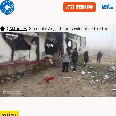
MENÜ
JETZT SPENDEN
Zum Inhalt springen
Aktuelles
Erneute Angriffe auf zivile Infrastruktur
Syrien
: