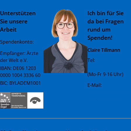
Unterstützen
Ich bin für Sie
Sie unsere
da bei Fragen
Arbeit
rund um
Spenden!
Spendenkonto:
Claire Tillmann
Empfänger: Ärzte
der Welt e.V.
Tel:
+49 (0) 89 45 23
081 - 23
IBAN: DE06 1203
(Mo-Fr 9-16 Uhr)
0000 1004 3336 60
BIC: BYLADEM1001
E-Mail:
spenderservice@ae
rztederwelt.org