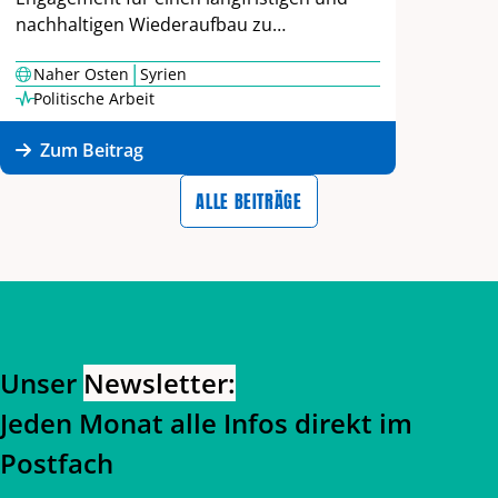
nachhaltigen Wiederaufbau zu…
|
Naher Osten
Syrien
Politische Arbeit
Zum Beitrag
ALLE BEITRÄGE
Zurück zum Hauptinhalt
Zurück zur Navigation
Unser
Newsletter:
Jeden Monat alle Infos direkt im
Postfach