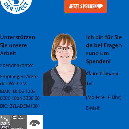
JETZT SPENDEN
Unterstützen
Ich bin für Sie
Sie unsere
da bei Fragen
Arbeit
rund um
Spenden!
Spendenkonto:
Claire Tillmann
Empfänger: Ärzte
der Welt e.V.
Tel:
+49 (0) 89 45 23
081 - 23
IBAN: DE06 1203
(Mo-Fr 9-16 Uhr)
0000 1004 3336 60
BIC: BYLADEM1001
E-Mail:
spenderservice@ae
rztederwelt.org