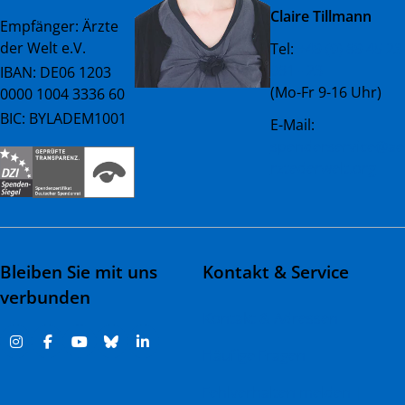
Claire Tillmann
Empfänger: Ärzte
der Welt e.V.
Tel:
+49 (0) 89 45 23
081 - 23
IBAN: DE06 1203
(Mo-Fr 9-16 Uhr)
0000 1004 3336 60
BIC: BYLADEM1001
E-Mail:
spenderservice@ae
rztederwelt.org
Bleiben Sie mit uns
Kontakt & Service
verbunden
Kontakt & Adressen
Häufige Fragen
Fehlverhalten melden |