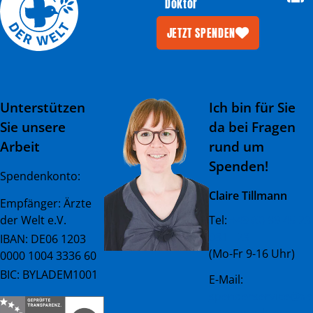
Doktor
JETZT SPENDEN
Unterstützen
Ich bin für Sie
Sie unsere
da bei Fragen
Arbeit
rund um
Spenden!
Spendenkonto:
Claire Tillmann
Empfänger: Ärzte
der Welt e.V.
Tel:
+49 (0) 89 45 23
081 - 23
IBAN: DE06 1203
(Mo-Fr 9-16 Uhr)
0000 1004 3336 60
BIC: BYLADEM1001
E-Mail:
spenderservice@ae