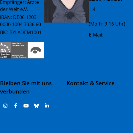
Empfänger: Ärzte
der Welt e.V.
Tel:
+49 (0) 89 45 23
081 - 23
IBAN: DE06 1203
(Mo-Fr 9-16 Uhr)
0000 1004 3336 60
BIC: BYLADEM1001
E-Mail:
spenderservice@ae
rztederwelt.org
Bleiben Sie mit uns
Kontakt & Service
verbunden
Kontakt & Adressen
Häufige Fragen
Fehlverhalten melden |
Report misconduct