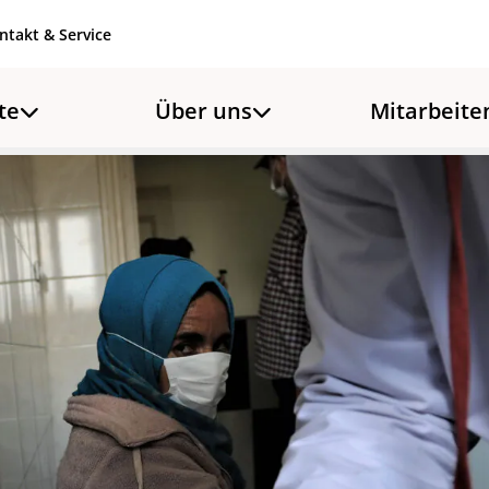
ntakt & Service
te
Über uns
Mitarbeite
ordsyrien